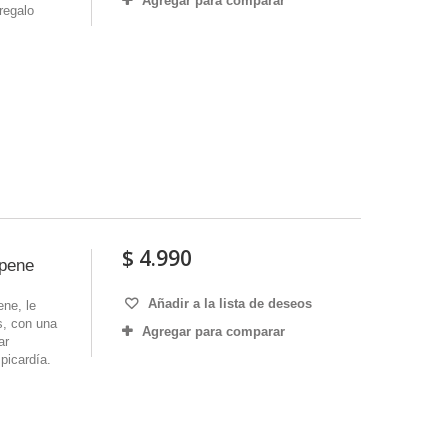
Agregar para comparar
regalo
$ 4.990
 pene
Añadir a la lista de deseos
ene, le
s, con una
Agregar para comparar
ar
 picardía.