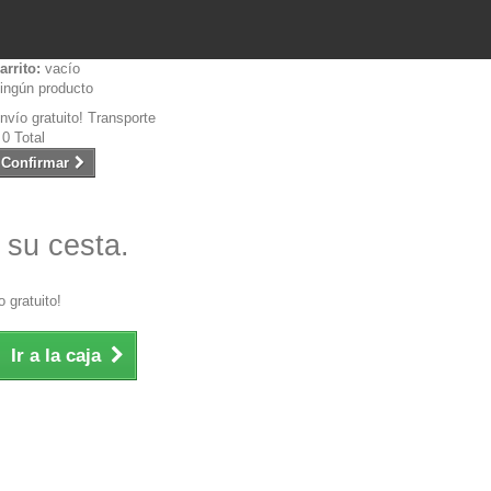
arrito:
vacío
ingún producto
nvío gratuito!
Transporte
 0
Total
Confirmar
 su cesta.
 gratuito!
Ir a la caja