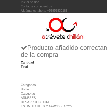
Iniciar sesión
Contacte con nosotros
Llámanos ahora:
+56952830187
Producto añadido correctam
de la compra
Cantidad
Total
Categorías
Home
Categorias
ARNESES
DESARROLLADORES
ESTIMULANTES Y AFRODISIACOS