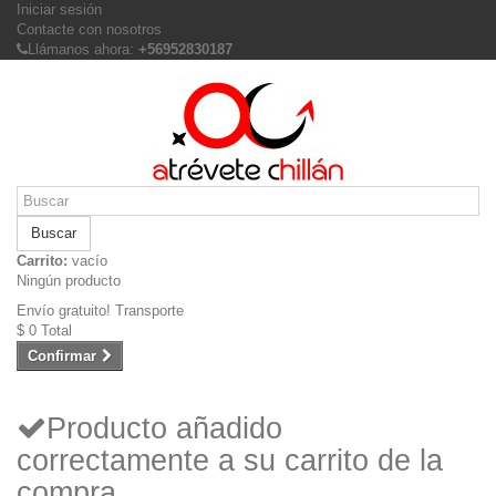
Iniciar sesión
Contacte con nosotros
Llámanos ahora:
+56952830187
Buscar
Carrito:
vacío
Ningún producto
Envío gratuito!
Transporte
$ 0
Total
Confirmar
Producto añadido
correctamente a su carrito de la
compra