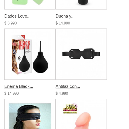
Dados Love...
Ducha y...
$ 3.990
$ 14.990
Enema Black...
Antifáz con...
$ 14.990
$ 4.990