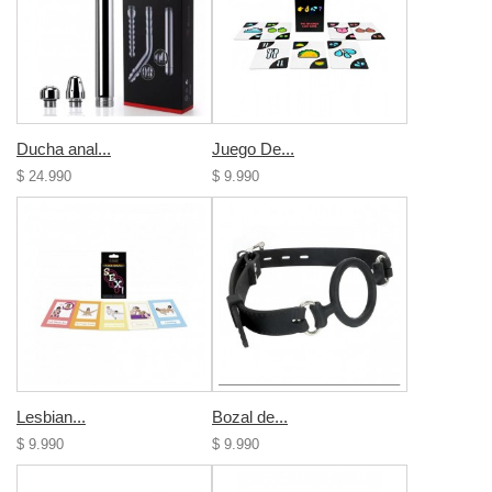
Ducha anal...
Juego De...
$ 24.990
$ 9.990
Lesbian...
Bozal de...
$ 9.990
$ 9.990