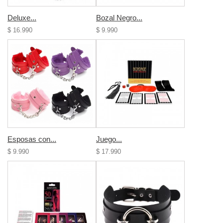
Deluxe...
Bozal Negro...
$ 16.990
$ 9.990
Esposas con...
Juego...
$ 9.990
$ 17.990