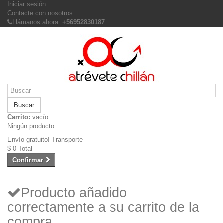
Iniciar sesión
Contacte con nosotros
Llámanos ahora:
+56952830187
Buscar
Carrito:
vacío
Ningún producto
Envío gratuito!
Transporte
$ 0
Total
Confirmar
Producto añadido
correctamente a su carrito de la
compra