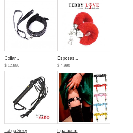
Collar...
Esposas...
$ 12.990
$ 4.990
Latigo Sexy
Liga bdsm