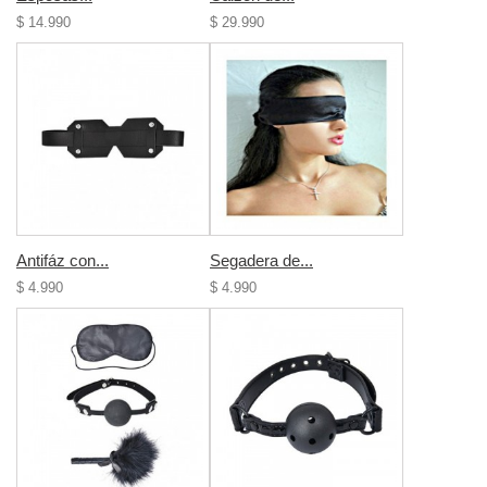
$ 14.990
$ 29.990
Antifáz con...
Segadera de...
$ 4.990
$ 4.990