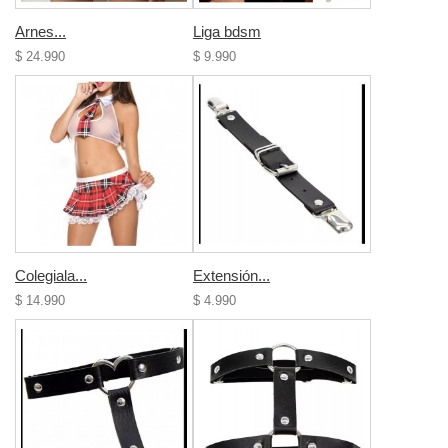
Arnes...
Liga bdsm
$ 24.990
$ 9.990
Colegiala...
Extensión...
$ 14.990
$ 4.990