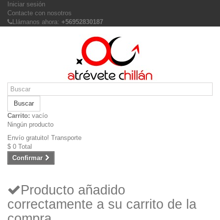
Iniciar sesión
Contacte con nosotros
Llámanos ahora:
+56952830187
Buscar
Carrito:
vacío
Ningún producto
Envío gratuito!
Transporte
$ 0
Total
Confirmar
Producto añadido
correctamente a su carrito de la
compra