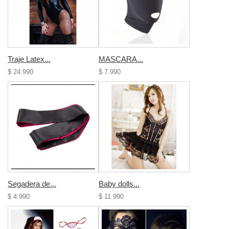
Traje Latex...
MASCARA...
$ 24.990
$ 7.990
Segadera de...
Baby dolls...
$ 4.990
$ 11.990