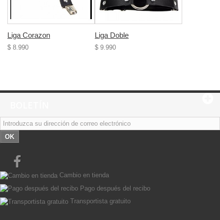
Liga Corazon
Liga Doble
$ 8.990
$ 9.990
BOLETÍN
OK
Cambio en tienda
Pago después del recibo
Transportista gratuito