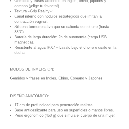
Gemidos y frases ardientes en ingles, chino, japonés y
coreano (¡elige tu favorita!).
Textura «Grip Reality»:
Canal interno con nódulos estratégicos que imitan la
contracción vaginal.
Silicona termorreactiva que se calienta con el uso (hasta
38°C).
Batería de larga duración: 2h de autonomía (carga USB
magnética).
Resistente al agua IPX7 – Lávalo bajo el chorro o úsalo en la
ducha.
MODOS DE INMERSIÓN:
Gemidos y frases en Ingles, Chino, Coreano y Japones
DISEÑO ANATÓMICO:
17 cm de profundidad para penetración realista.
Base antideslizante para uso en superficies o manos libres.
Peso ergonómico (450 g) que simula el cuerpo de una mujer.