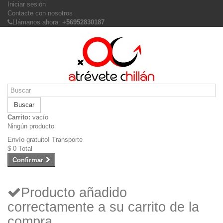
Iniciar sesión
Contacte con nosotros
Llámanos ahora:
+56952830187
Buscar
Carrito:
vacío
Ningún producto
Envío gratuito!
Transporte
$ 0
Total
Confirmar
Producto añadido
correctamente a su carrito de la
compra