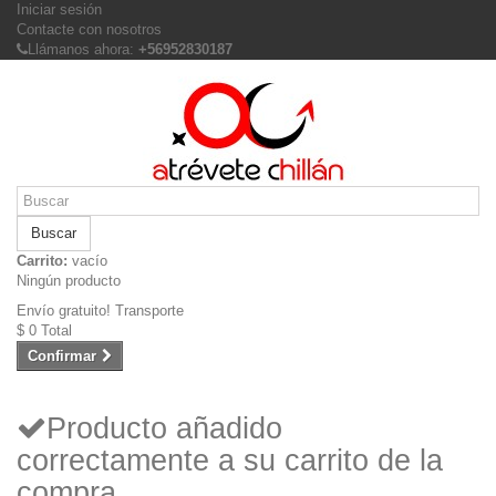
Iniciar sesión
Contacte con nosotros
Llámanos ahora:
+56952830187
Buscar
Carrito:
vacío
Ningún producto
Envío gratuito!
Transporte
$ 0
Total
Confirmar
Producto añadido
correctamente a su carrito de la
compra