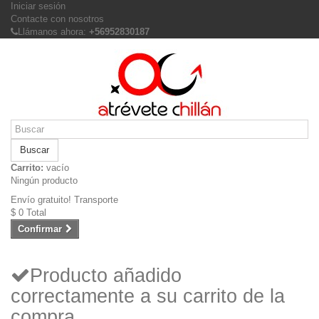
Iniciar sesión
Contacte con nosotros
Llámanos ahora:
+56952830187
Buscar
Carrito:
vacío
Ningún producto
Envío gratuito!
Transporte
$ 0
Total
Confirmar
Producto añadido
correctamente a su carrito de la
compra