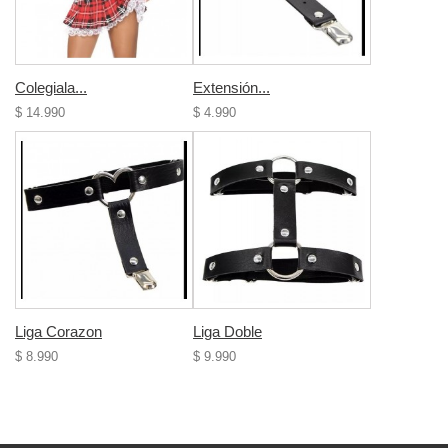
Colegiala...
Extensión...
$ 14.990
$ 4.990
Liga Corazon
Liga Doble
$ 8.990
$ 9.990