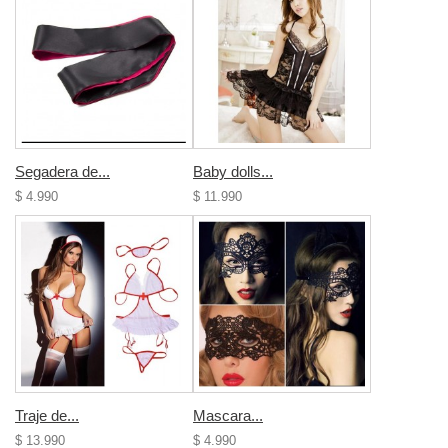
Segadera de...
Baby dolls...
$ 4.990
$ 11.990
Traje de...
Mascara...
$ 13.990
$ 4.990