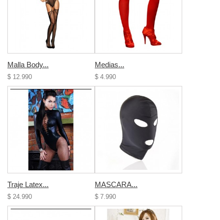
Malla Body...
Medias...
$ 12.990
$ 4.990
Traje Latex...
MASCARA...
$ 24.990
$ 7.990