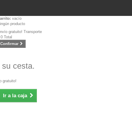
arrito:
vacío
ingún producto
nvío gratuito!
Transporte
 0
Total
Confirmar
 su cesta.
 gratuito!
Ir a la caja