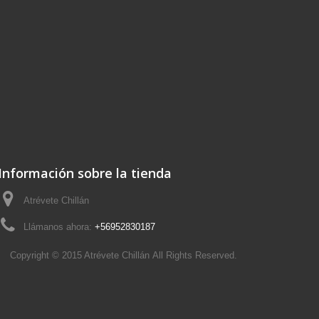
Información sobre la tienda
Atrévete Chillán
Llámanos ahora:
+56952830187
Copyright © 2015
Atrévete Chillán
All Rights Reserved.