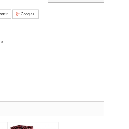
rtir
Google+
go