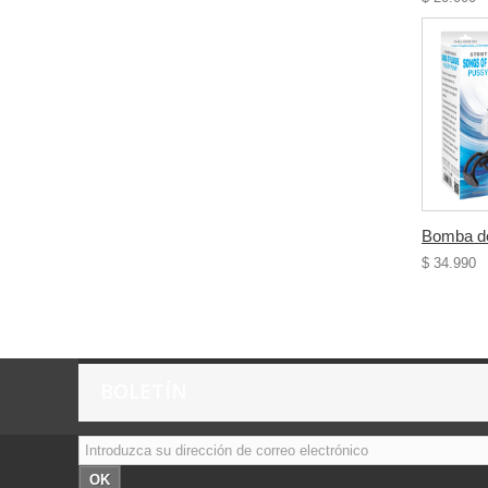
Bomba de
$ 34.990
BOLETÍN
OK