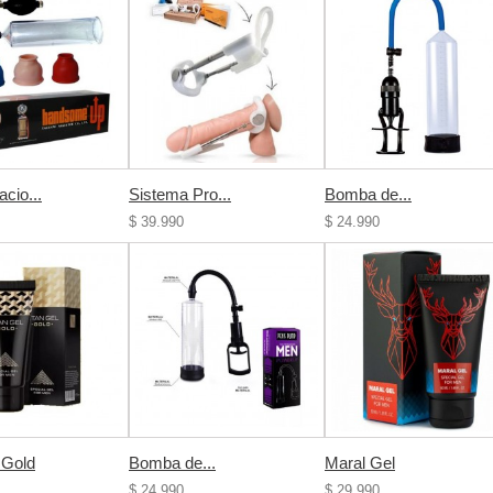
cio...
Sistema Pro...
Bomba de...
$ 39.990
$ 24.990
 Gold
Bomba de...
Maral Gel
$ 24.990
$ 29.990