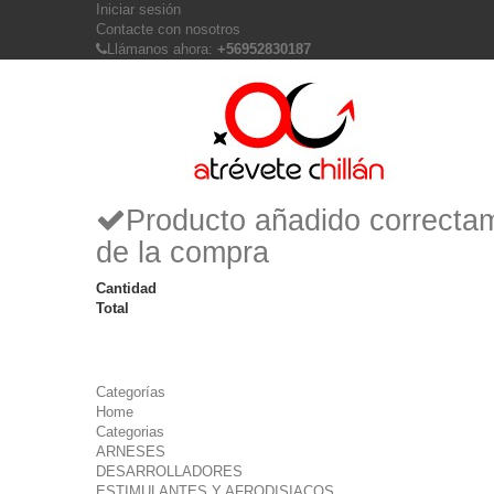
Iniciar sesión
Contacte con nosotros
Llámanos ahora:
+56952830187
Producto añadido correctam
de la compra
Cantidad
Total
Categorías
Home
Categorias
ARNESES
DESARROLLADORES
ESTIMULANTES Y AFRODISIACOS