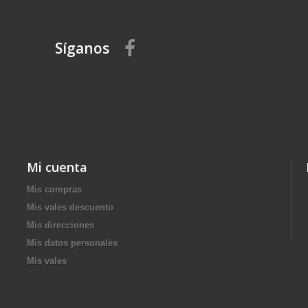
Síganos
Mi cuenta
Mis compras
Mis vales descuento
Mis direcciones
Mis datos personales
Mis vales