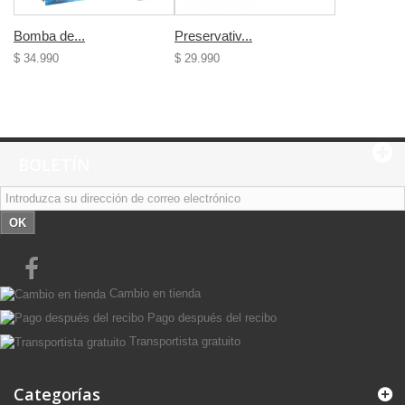
Bomba de...
Preservativ...
$ 34.990
$ 29.990
BOLETÍN
OK
Cambio en tienda
Pago después del recibo
Transportista gratuito
Categorías