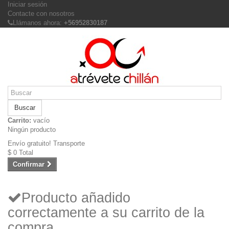
Iniciar sesión
Contacte con nosotros
Llámanos ahora:
+56952830187
Buscar
Carrito:
vacío
Ningún producto
Envío gratuito!
Transporte
$ 0
Total
Confirmar
Producto añadido
correctamente a su carrito de la
compra