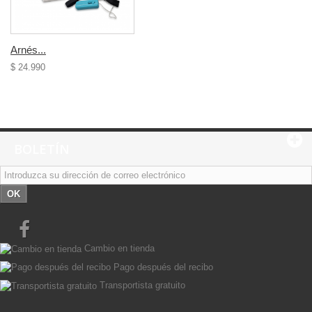
Arnés...
$ 24.990
BOLETÍN
OK
Cambio en tienda
Pago después del recibo
Transportista gratuito