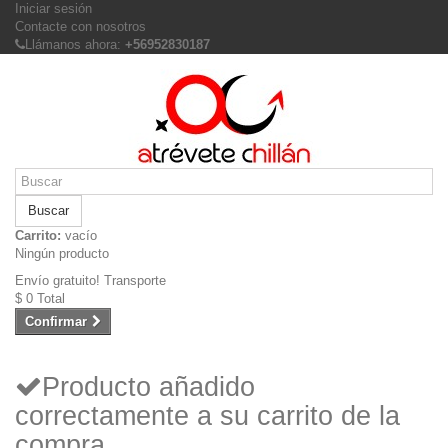
Iniciar sesión
Contacte con nosotros
Llámanos ahora:
+56952830187
Buscar
Carrito:
vacío
Ningún producto
Envío gratuito!
Transporte
$ 0
Total
Confirmar
Producto añadido
correctamente a su carrito de la
compra