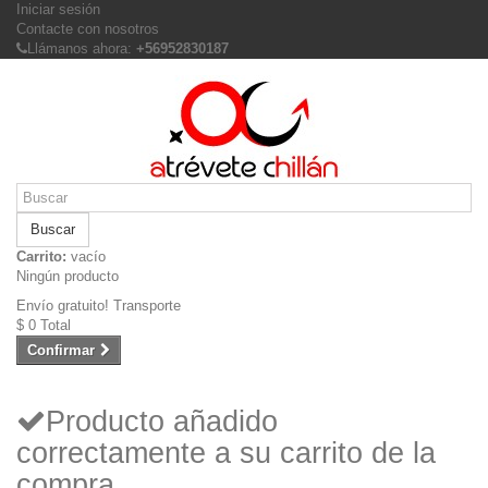
Iniciar sesión
Contacte con nosotros
Llámanos ahora:
+56952830187
Buscar
Carrito:
vacío
Ningún producto
Envío gratuito!
Transporte
$ 0
Total
Confirmar
Producto añadido
correctamente a su carrito de la
compra