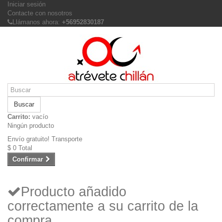
Iniciar sesión
Contacte con nosotros
Llámanos ahora:
+56952830187
Buscar
Carrito:
vacío
Ningún producto
Envío gratuito!
Transporte
$ 0
Total
Confirmar
Producto añadido
correctamente a su carrito de la
compra