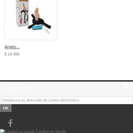
Arnés...
$ 24.990
BOLETÍN
OK
Cambio en tienda