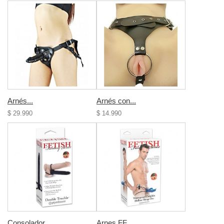
Arnés...
Arnés con...
$ 29.990
$ 14.990
Consolador...
Arnes FF...