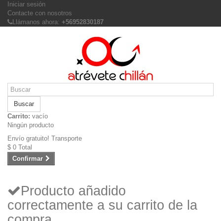
Iniciar sesión
Contacte con nosotros
Llámanos ahora:
+56952830187
Buscar
Carrito:
vacío
Ningún producto
Envío gratuito!
Transporte
$ 0
Total
Confirmar
Producto añadido
correctamente a su carrito de la
compra