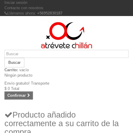
Iniciar sesión
Contacte con nosotros
Llámanos ahora:
+56952830187
Buscar
Carrito:
vacío
Ningún producto
Envío gratuito!
Transporte
$ 0
Total
Confirmar
Producto añadido
correctamente a su carrito de la
compra