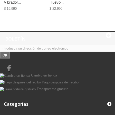
Vibrador...
Huevo...
$ 19.990
$ 22.990
BOLETÍN
OK
Cambio en tienda
Pago después del recibo
Transportista gratuito
Categorías