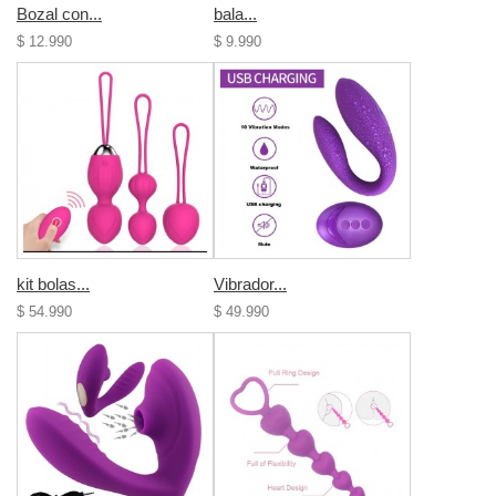
Bozal con...
bala...
$ 12.990
$ 9.990
kit bolas...
Vibrador...
$ 54.990
$ 49.990