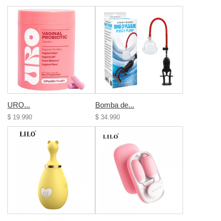
URO...
Bomba de...
$ 19.990
$ 34.990