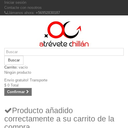
Iniciar sesión
Contacte con nosotros
Llámanos ahora:
+56952830187
Buscar
Carrito:
vacío
Ningún producto
Envío gratuito!
Transporte
$ 0
Total
Confirmar
Producto añadido
correctamente a su carrito de la
compra