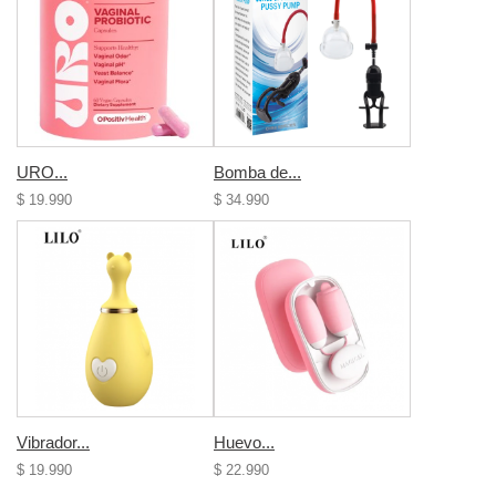
URO...
Bomba de...
$ 19.990
$ 34.990
Vibrador...
Huevo...
$ 19.990
$ 22.990