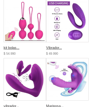
kit bolas...
Vibrador...
$ 54.990
$ 49.990
vibrador...
Mariposa...